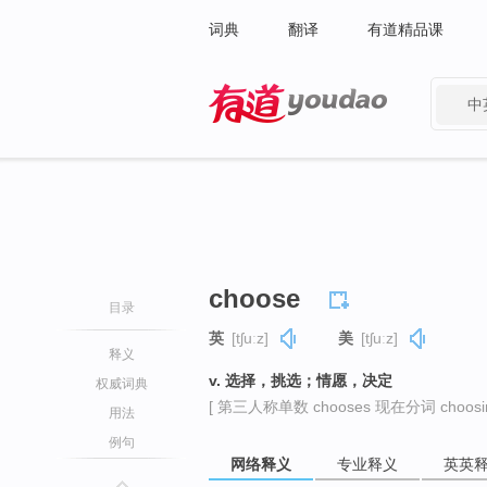
词典
翻译
有道精品课
中
有道 - 网易旗下搜索
choose
目录
英
[tʃuːz]
美
[tʃuːz]
释义
v. 选择，挑选；情愿，决定
权威词典
[ 第三人称单数 chooses 现在分词 choosin
用法
例句
网络释义
专业释义
英英