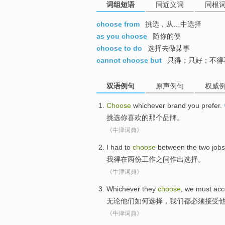
词组短语
同近义词
同根
choose from
挑选，从…中选择
as you choose
随你的便
choose to do
选择去做某事
cannot choose but
只得；只好；不得
双语例句
原声例句
权威
Choose
whichever
brand
you
prefer
.
挑选
你
喜欢
的那个
品牌
。
《牛津词典》
I
had to
choose
between
the
two
jobs
我
得
在
两
份工作
之间
作出选择
。
《牛津词典》
Whichever
they
choose
,
we
must
acc
无论
他们
如何
选择
，
我们
都
必须
接受
《牛津词典》