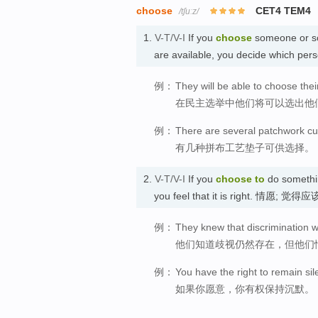
choose
CET4 TEM4
/tʃuːz/
1.
V-T/V-I
If you
choose
someone or s
are available, you decide which pe
例：
They will be able to choose thei
在民主选举中他们将可以选出他
例：
There are several patchwork cu
有几种拼布工艺垫子可供选择。
2.
V-T/V-I
If you
choose
to
do somethin
you feel that it is right. 情愿; 觉
例：
They knew that discrimination w
他们知道歧视仍然存在，但他们
例：
You have the right to remain sil
如果你愿意，你有权保持沉默。