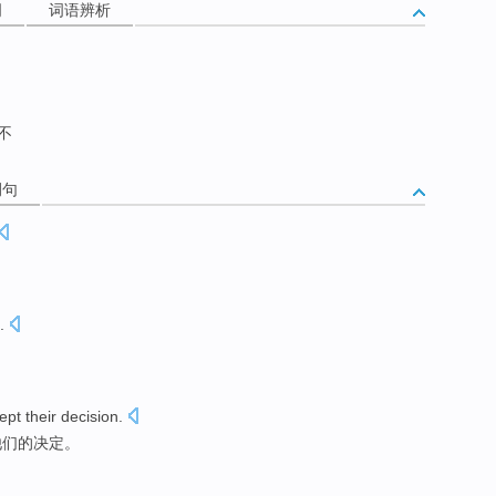
词
词语辨析
不
例句
.
ept
their
decision
.
他们
的
决定
。