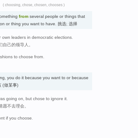
( choosing, chose, chosen, chooses )
omething
from
several people or things that
rson or thing you want to have. 挑选; 选择
r own leaders in democratic elections.
们自己的领导人。
shions to choose from.
g, you do it because you want to or because
得应该 (做某事)
as going on, but chose to ignore it.
情愿不去理会。
ent if you choose.