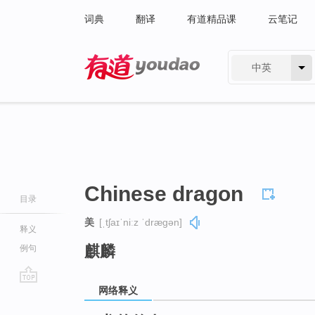
词典
翻译
有道精品课
云笔记
中英
有道 - 网易旗下搜索
Chinese dragon
目录
美
[ˌtʃaɪˈniːz ˈdræɡən]
释义
麒麟
例句
网络释义
go
top