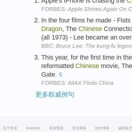
Apple's iPhone is chasing the
C
FORBES:
Apple Shines Again On 
In the four films he made - Fists
Dragon
, The
Chinese
Connectio
(all 1973) - Lee became an over
BBC:
Bruce Lee: The kung-fu legen
This year, for the first time in t
reformatted
Chinese
movie, The
Gate.
FORBES:
IMAX Finds China
更多权威例句
关于有道
Investors
有道智选
官方博客
技术博客
诚聘英