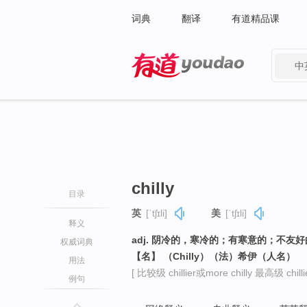
词典
翻译
有道精品课
中
有道 - 网易旗下搜索
chilly
目录
英
[ˈtʃɪli]
美
[ˈtʃɪli]
释义
adj. 阴冷的，寒冷的；有寒意的；不友
权威词典
【名】 （Chilly）（法）希伊（人名）
用法
[ 比较级 chillier或more chilly 最高级 chillie
例句