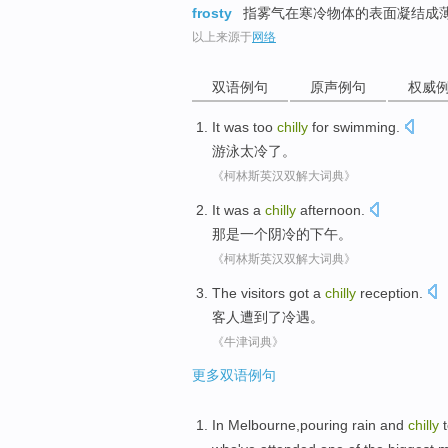
frosty
指雾气在寒冷物体的表面凝结成
以上来源于
网络
双语例句
原声例句
权威
It
was too
chilly
for
swimming
.
游泳
太
冷
了
。
《柯林斯英汉双解大词典》
It
was
a
chilly
afternoon
.
那
是
一个
阴冷
的
下午
。
《柯林斯英汉双解大词典》
The visitors
got a
chilly
reception
.
客人
遭到
了
冷遇
。
《牛津词典》
更多双语例句
In Melbourne,pouring rain and
chilly
t