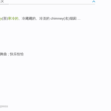
释义
ly
(形)
寒冷的
、冷飕飕的、冷淡的 chimney(名)烟囱 ...
丁舞曲 ; 快乐恰恰
ress