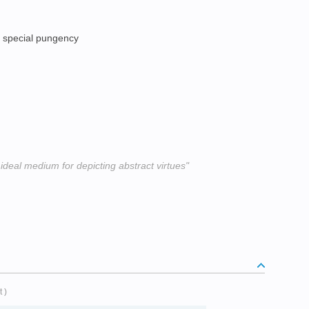
f special pungency
 ideal medium for depicting abstract virtues"
t )