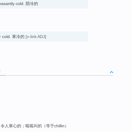
leasantly cold. 阴冷的
her cold. 寒冷的
[v-link ADJ]
析
人寒心的；呱呱叫的（等于chillin）