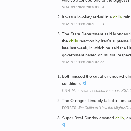
who've attended one of the biggest mu
VOA: standard.2009.03.14
It was a low-key arrival in a
chilly
rain
VOA: standard.2009.11.13
The State Department said Monday the
the
chilly
reaction by Iran's supreme 
late last week, in which he said the 
government based on mutual respec
VOA: standard.2009.03.23
Both missed the cut after underwhelm
conditions.
CNN:
Manassero becomes youngest PGA 
The O-rings ultimately failed in unus
FORBES:
Jim Collins's ''How the Mighty Fall.
Super Bowl Sunday dawned
chilly
, a