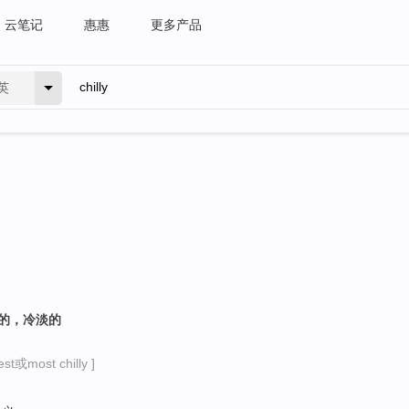
云笔记
惠惠
更多产品
英
好的，冷淡的
st或most chilly ]