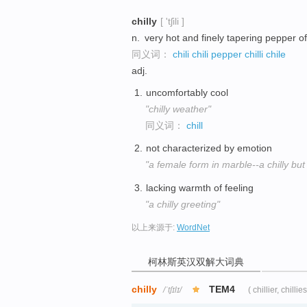
chilly
[ 'tʃili ]
n.
very hot and finely tapering pepper o
同义词：
chili
chili pepper
chilli
chile
adj.
uncomfortably cool
"chilly weather"
同义词：
chill
not characterized by emotion
"a female form in marble--a chilly but
lacking warmth of feeling
"a chilly greeting"
以上来源于:
WordNet
柯林斯英汉双解大词典
chilly
TEM4
/ˈtʃɪlɪ/
( chillier, chillies