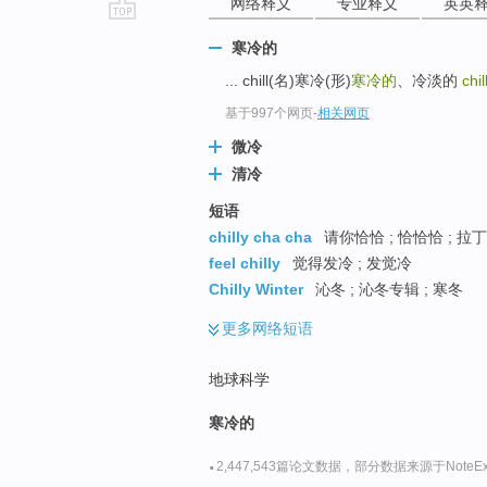
网络释义
专业释义
英英
go
寒冷的
top
... chill(名)寒冷(形)
寒冷的
、冷淡的
chil
基于997个网页
-
相关网页
微冷
清冷
短语
chilly cha cha
请你恰恰 ; 恰恰恰 ; 拉
feel chilly
觉得发冷 ; 发觉冷
Chilly Winter
沁冬 ; 沁冬专辑 ; 寒冬
更多
网络短语
地球科学
寒冷的
·
2,447,543篇论文数据，部分数据来源于NoteExp