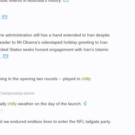
sic events in Australia's history.
.
 administration still has a hand extended to Iran despite
leader to Mr.Obama's videotaped holiday greeting to Iran
United States seeks honest engagement with Iran's Islamic
t.
ing in the opening two rounds -- played in
chilly
Championship winner
ually
chilly
weather on the day of the launch.
''
nd we endured endless lines to enter the NFL tailgate party.