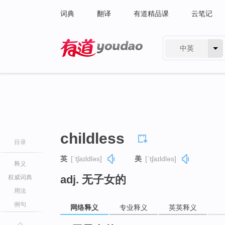
词典
翻译
有道精品课
云笔记
中英
有道 - 网易旗下搜索
childless
目录
英
[ˈtʃaɪldləs]
美
[ˈtʃaɪldləs]
释义
adj. 无子女的
权威词典
用法
例句
网络释义
专业释义
英英释义