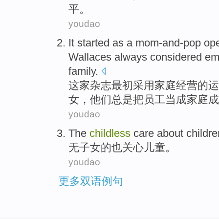
平
。
youdao
It started as
a mom-and-pop
ope
Wallaces
always
considered
em
family
.
这家杂志最初
采用
家庭
经营
的运
女
，
他们
总是
把
员工
当成家庭
成
youdao
The
childless
care about
childre
无
子女的也
关心
儿童
。
youdao
更多双语例句