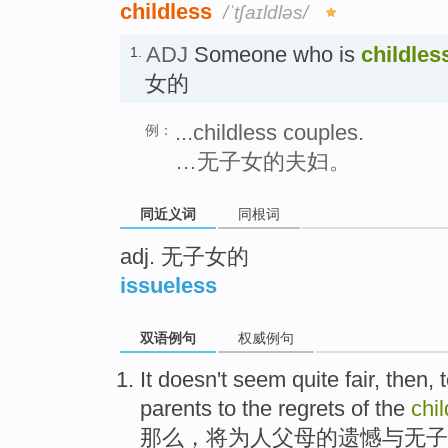
childless
/ˈtʃaɪldləs/
ADJ
Someone who is
childles
1.
女的
...childless couples.
例：
…无子女的夫妇。
同近义词
同根词
adj. 无子女的
issueless
双语例句
权威例句
It
doesn't
seem
quite
fair
,
then
,
parents
to
the
regrets of the
chi
那么
，
将
为人
父母
的
遗憾
与无子