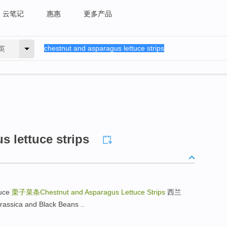
云笔记
惠惠
更多产品
英
s lettuce strips
uce
栗子菜条Chestnut and Asparagus Lettuce Strips
西兰
sica and Black Beans ..