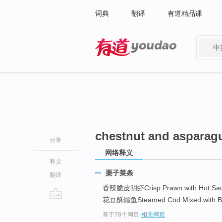
词典
翻译
有道精品课
中
有道 - 网易旗下搜索
chestnut and asparagu
目录
网络释义
释义
栗子菜条
翻译
香辣脆皮明虾Crisp Prawn with Hot Sa
花豆酥鳕鱼Steamed Cod Mixed with Bras
go
基于78个网页
-
相关网页
top