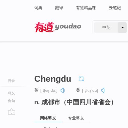
词典
翻译
有道精品课
云笔记
中英
有道 - 网易旗下搜索
Chengdu
目录
英
[ˈtʃʌŋˈduː]
美
[ˈtʃʌŋˈdu]
释义
n. 成都市（中国四川省省会）
例句
网络释义
专业释义
go
top