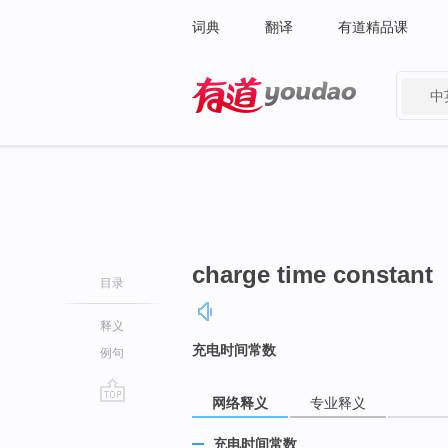
词典
翻译
有道精品课
中
有道 - 网易旗下搜索
charge time constant
目录
释义
充电时间常数
例句
网络释义
专业释义
go
top
充电时间常数