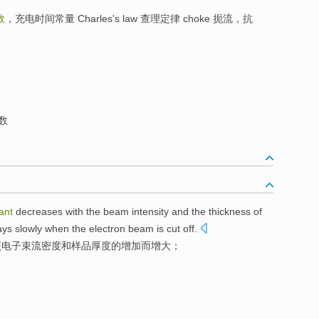
数
，充电时间常量 Charles's law 查理定律 choke 扼流，抗
数
ant
decreases
with the
beam
intensity
and
the
thickness
of
ays
slowly when
the electron
beam is cut off.
照
电子
束流
密度
和
样品
厚度
的
增加而增大
；