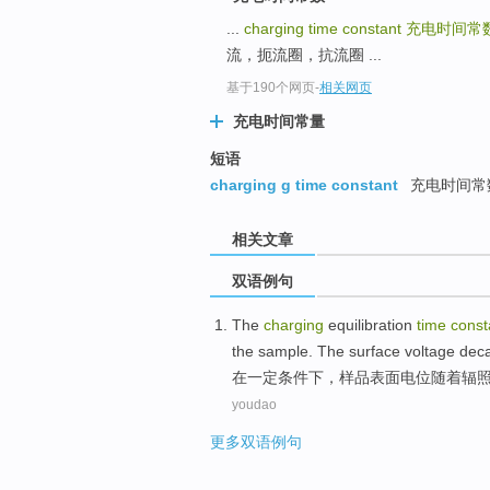
...
charging time constant
充电时间常
流，扼流圈，抗流圈 ...
基于190个网页
-
相关网页
充电时间常量
短语
charging g time constant
充电时间常
相关文章
双语例句
The
charging
equilibration
time
const
the
sample
. The
surface
voltage
dec
在
一定条件下，
样品
表面
电位
随着辐
youdao
更多双语例句