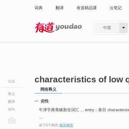
词典
翻译
有道精品课
云笔记
中英
有道 - 网易旗下搜索
characteristics of low 
目录
网络释义
释义
劣性
翻译
例句
牛津字典青睐新生词汇 ... entry：条目 characte
...
基于6个网页
-
相关网页
go