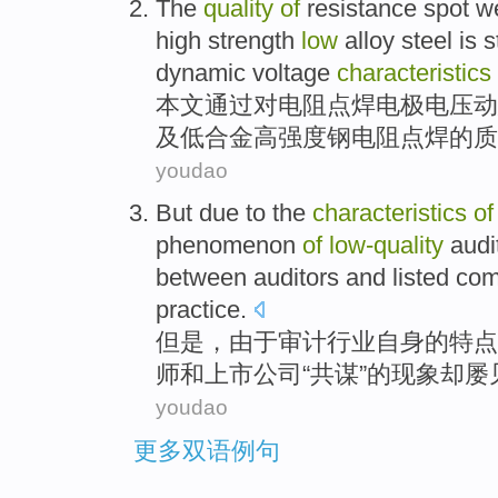
The
quality
of
resistance
spot
w
high
strength
low
alloy
steel
is
s
dynamic
voltage
characteristics
本文通过
对
电阻
点焊
电极
电压
动
及
低
合金高
强度
钢
电阻
点焊
的
质
youdao
But
due to
the
characteristics
of
phenomenon
of
low-
quality
audit
between auditors
and
listed
com
practice.
但是
，
由于
审计
行业
自身
的
特点
师
和
上市
公司
“
共谋
”的
现象
却
屡
youdao
更多双语例句