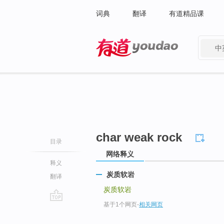
词典
翻译
有道精品课
中
有道 - 网易旗下搜索
char weak rock
目录
网络释义
释义
炭质软岩
翻译
炭质软岩
基于1个网页
-
相关网页
go
top