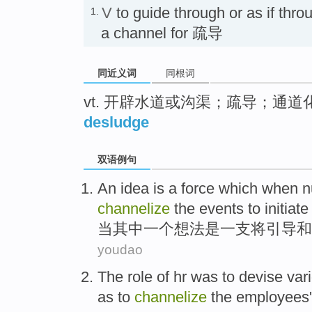
V
to guide through or as if thro
1.
a channel for 疏导
同近义词
同根词
vt. 开辟水道或沟渠；疏导；通道
desludge
双语例句
An
idea
is
a force
which
when
n
channelize
the
events
to initiat
当
其中
一
个
想法
是
一支
将
引导
和
youdao
The
role
of
hr
was
to
devise
var
as
to
channelize
the
employees