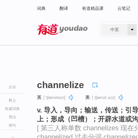
词典
翻译
有道精品课
云笔记
中英
有道 - 网易旗下搜索
channelize
目录
英
[ˈtʃænəlaɪz]
美
[ˈtʃænəlˌaɪz]
释义
v. 导入，导向；输送，传送；
权威词典
用法
上；形成（凹槽）；开辟水道或沟渠（
例句
[ 第三人称单数 channelizes 现在分
channelized 过去分词 channelized