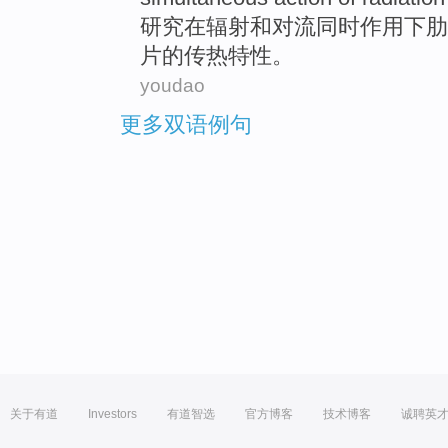
研究
在
辐射
和
对流
同时
作用
下
肋
片
的
传热
特性
。
youdao
更多双语例句
关于有道
Investors
有道智选
官方博客
技术博客
诚聘英