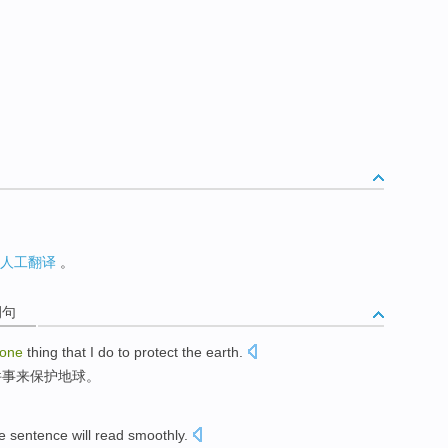
人工翻译
。
例句
one
thing that I do to protect the earth.
件事来保护地球。
e
sentence
will
read smoothly
.