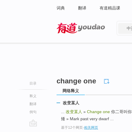
词典
翻译
有道精品课
中
有道 - 网易旗下搜索
change one
目录
网络释义
释义
改变某人
翻译
...
改变某人
»
Change one
你二哥叫你去玩 »
例句
矮 » Mark past very dwarf ...
基于12个网页
-
相关网页
go