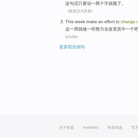
这
句
话
只要
动
一
两个
字
就
顺
了。
《新英汉大辞典》
This
week
make
an effort
to
change
这
一周
就做
一些
努力
去
改变
其中一个
youdao
更多双语例句
关于有道
Investors
有道智选
官