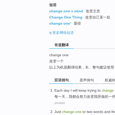
top
短语
change one s mind
改变主意
Change One Thing
改变自己某一处
change one'
显得
更多
网络短语
有道翻译
change one
改变一个
以上为机器翻译结果，长、整句建议使用
双语例句
原声例句
权威
E
ach day I will keep trying to
change
每
一天，我都会努力改变我所做的一
youdao
Just
change
one
or
two
words
and
th