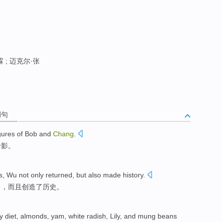
霖 ; 迈克尔·张
例句
gures
of
Bob
and
Chang
.
身影
。
s
,
Wu
not only
returned
,
but also
made
history
.
了
，
而且
创造了
历史
。
ly
diet
,
almonds
,
yam
,
white radish
,
Lily
, and
mung beans