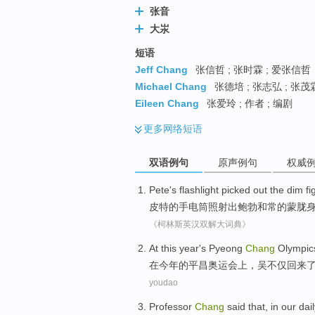
张音
大汖
短语
Jeff Chang
张信哲 ; 张时霖 ; 爱张信哲
Michael Chang
张德培 ; 张志弘 ; 张茂
Eileen Chang
张爱玲 ; 作者 ; 编剧
更多
网络短语
双语例句
原声例句
权威
Pete
's
flashlight
picked
out the
dim
fi
皮特
的
手电筒照射
出
鲍勃
和
常
的
蒙胧
《柯林斯英汉双解大词典》
At
this year
's
Pyeong
Chang
Olympic
在
今年
的
平
昌
奥运会上
，
吴
不仅
回来
youdao
Professor
Chang
said that
,
in
our
dai