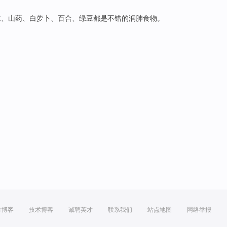
仁
、
山药
、
白萝卜
、
百合
、
绿豆
都是
不错
的
润肺
食物
。
方博客
技术博客
诚聘英才
联系我们
站点地图
网络举报