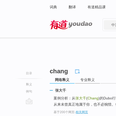
词典
翻译
有道精品课
中
有道 - 网易旗下搜索
chang
目录
网络释义
专业释义
释义
张大千
例句
案例分析：从
张大千
(
Chang
)的Dubo
从来未曾真正地属于你，也不必惋惜。也
go
基于200个网页
-
相关网页
top