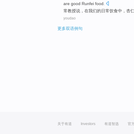
are
good
Runfei
food
.
常
教授
说
，
在
我们
的
日常
饮食中
，
杏
youdao
更多双语例句
关于有道
Investors
有道智选
官