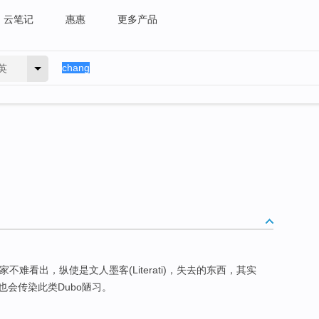
云笔记
惠惠
更多产品
英
行家不难看出，纵使是文人墨客(Literati)，失去的东西，其实
会传染此类Dubo陋习。