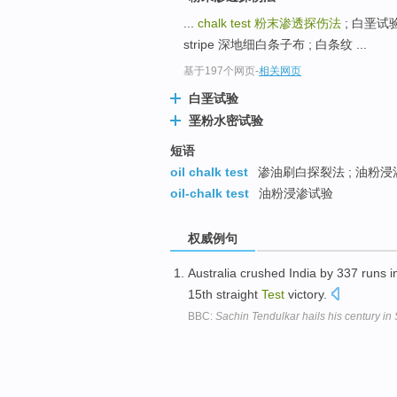
...
chalk test
粉末渗透探伤法
; 白垩试验
stripe 深地细白条子布 ; 白条纹 ...
基于197个网页
-
相关网页
白垩试验
垩粉水密试验
短语
oil chalk test
渗油刷白探裂法 ; 油粉浸
oil-chalk test
油粉浸渗试验
权威例句
Australia crushed India by 337 runs i
15th straight
Test
victory.
BBC:
Sachin Tendulkar hails his century in