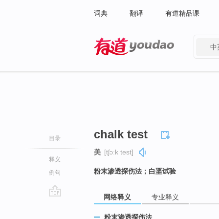
词典
翻译
有道精品课
中
有道 - 网易旗下搜索
chalk test
目录
美
[tʃɔːk test]
释义
粉末渗透探伤法；白垩试验
例句
网络释义
专业释义
go
top
粉末渗透探伤法