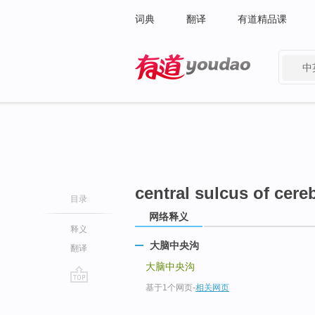
词典
翻译
有道精品课
中
有道 - 网易旗下搜索
central sulcus of cer
目录
网络释义
释义
大脑中央沟
翻译
大脑中央沟
基于1个网页
-
相关网页
go
top