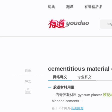
词典
翻译
有道精品课
中
有道 - 网易旗下搜索
cementitious materia
目录
网络释义
专业释义
释义
胶凝材料用量
... 石膏胶凝材料 gypsum plaster
胶凝
go
blended cements ...
top
基于30个网页
-
相关网页