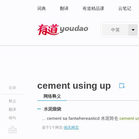
词典
翻译
有道精品课
云笔记
中英
有道 - 网易旗下搜索
cement using up
目录
网络释义
释义
水泥煅烧
翻译
例句
... cement sa fantwhereasticd 水泥筒仓
cement u
基于1个网页
-
相关网页
go