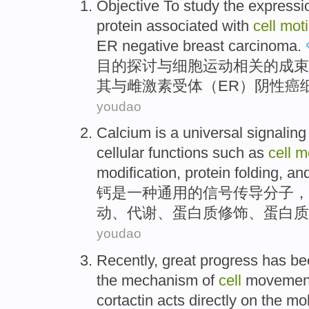
Objective
To study
the
expressi
protein
associated
with
cell
motil
ER
negative
breast carcinoma.
目的
探讨
与
细胞
运动
相关
的
成束
其与
雌激素受体（
ER
）阴性癌
youdao
Calcium
is
a
universal
signaling
cellular
functions
such as
cell
mo
modification
, protein
folding
,
an
钙
是
一种
通用
的
信号传导
分子
，
动
、
代谢
、
蛋白质
修饰
、蛋白质
youdao
Recently
,
great
progress
has be
the
mechanism
of
cell
movemen
cortactin acts
directly
on the
mol