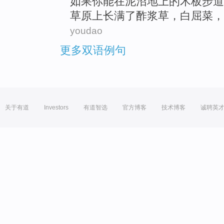
如果
你
能
在泥沼地上的
木板
步道
草原上
长满了酢浆草，白
屈
菜，
youdao
更多双语例句
关于有道
Investors
有道智选
官方博客
技术博客
诚聘英