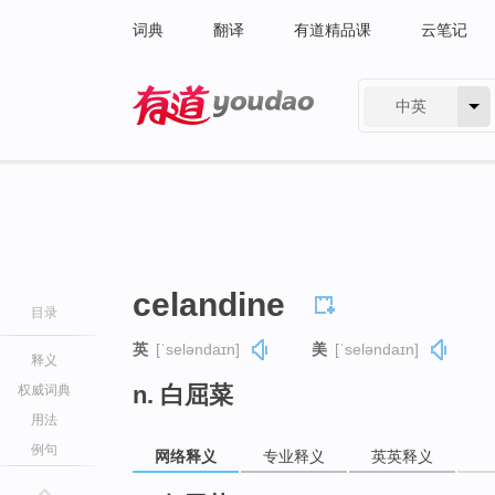
词典
翻译
有道精品课
云笔记
中英
有道 - 网易旗下搜索
celandine
目录
英
[ˈseləndaɪn]
美
[ˈseləndaɪn]
释义
n. 白屈菜
权威词典
用法
例句
网络释义
专业释义
英英释义