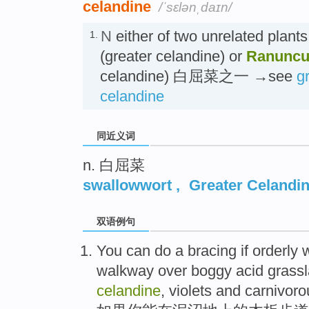
celandine
/ˈsɛlənˌdaɪn/
N
either of two unrelated plant
1.
(greater celandine) or
Ranuncul
celandine) 白屈菜之一 →see
g
celandine
同近义词
n. 白屈菜
swallowwort
,
Greater Celandi
双语例句
You
can
do a bracing
if
orderly
walkway
over boggy acid
grass
celandine
,
violets
and
carnivor