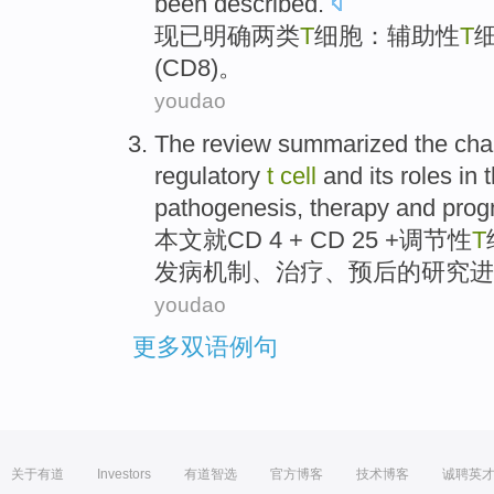
been described.
现已明确
两
类
T
细胞：辅助性
T
细
(
CD8
)。
youdao
The
review
summarized
the
cha
regulatory
t
cell
and
its roles i
pathogenesis,
therapy
and
prog
本文就
CD
4 + CD 25 +
调节性
T
发病机制
、
治疗
、
预后
的
研究进
youdao
更多双语例句
关于有道
Investors
有道智选
官方博客
技术博客
诚聘英