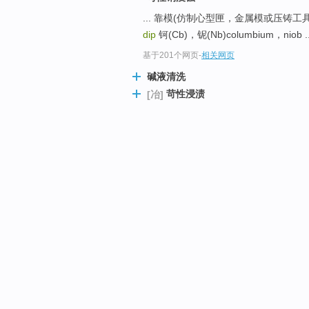
... 靠模(仿制心型匣，金属模或压铸工具用)使命模
dip
钶(Cb)，铌(Nb)columbium，niob ..
基于201个网页
-
相关网页
碱液清洗
苛性浸渍
[冶]