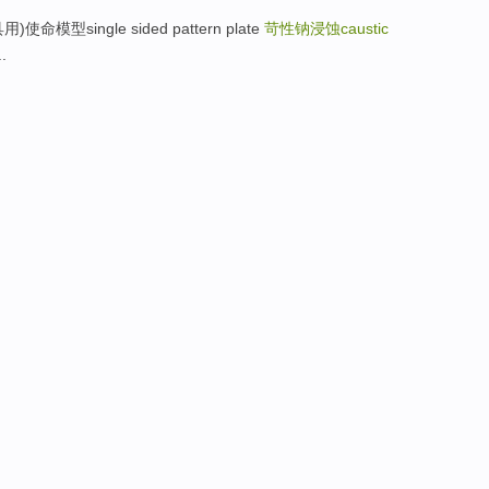
型single sided pattern plate
苛性钠浸蚀caustic
.