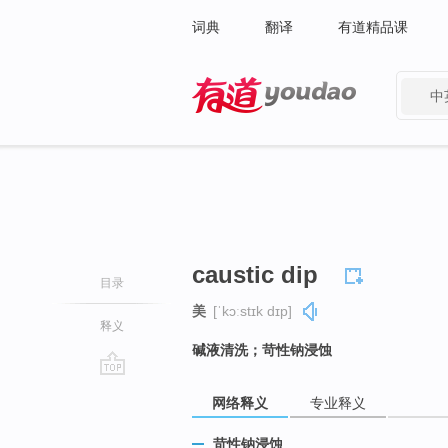
词典
翻译
有道精品课
中
有道 - 网易旗下搜索
caustic dip
目录
美
[ˈkɔːstɪk dɪp]
释义
碱液清洗；苛性钠浸蚀
go
网络释义
专业释义
top
苛性钠浸蚀