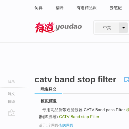
词典
翻译
有道精品课
云笔记
中英
有道 - 网易旗下搜索
catv band stop filter
目录
网络释义
释义
模拟频道
翻译
...专用高品质带通滤波器 CATV Band pass Filter
器(陷波器)
CATV Band stop Filter
..
go
基于1个网页
-
相关网页
top