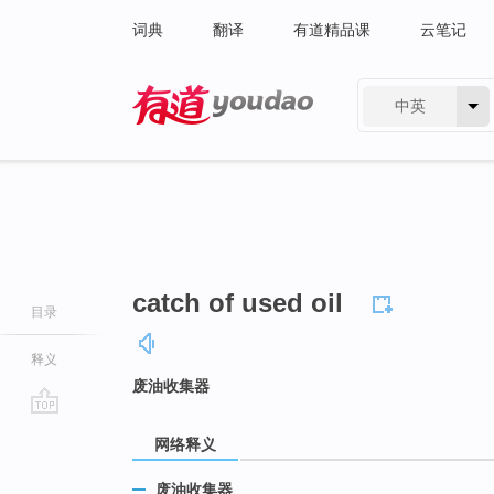
词典
翻译
有道精品课
云笔记
中英
有道 - 网易旗下搜索
catch of used oil
目录
释义
废油收集器
go
网络释义
top
废油收集器