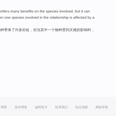
onfers
many
benefits
on the species
involved
,
but
it
can
en
one
species involved in
the
relationship
is affected by
a
物种带来了
许多
好处
，
但
当
其中
一
个物种
受到
灾难
的
影响时，
方博客
技术博客
诚聘英才
联系我们
站点地图
网络举报