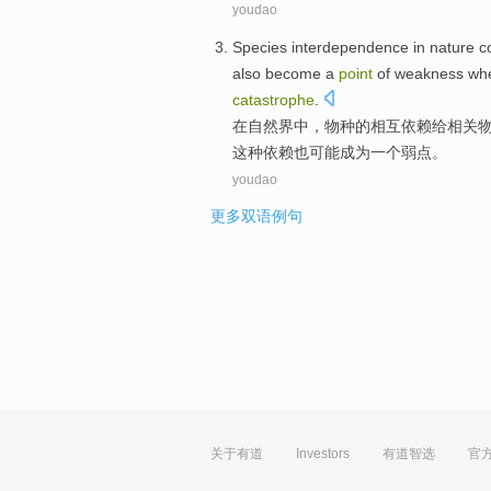
youdao
Species
interdependence
in
nature c
also
become
a
point
of
weakness
wh
catastrophe
.
在
自然界
中，
物种
的
相互
依赖给
相关
这种依赖
也
可能
成为
一
个
弱点
。
youdao
更多双语例句
关于有道
Investors
有道智选
官