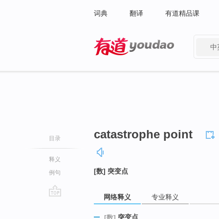
词典
翻译
有道精品课
中
有道 - 网易旗下搜索
catastrophe point
目录
释义
[数] 突变点
例句
网络释义
专业释义
go
top
突变点
[数]