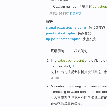
... Catalan number 卡塔兰数
catastro
基于245个网页
-
相关网页
短语
signal catastrophe point
信号突变点
point catastrophe
尖点突变
tip point catastrophe
尖点突变
双语例句
权威例句
The
catastrophe
point
of
the
AE
rate
fracture
study
.
文中给出
的
混凝土
材料
声发射
率
这
一
youdao
According to
damage
mechanical
ana
increasing
of
water content
of soil
an
引入
损伤
力学
理论对不同
含水量
土体
存在
损伤
变量
突变
点
。