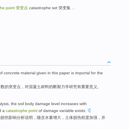
phe point
突变点
catastrophe set 突变集 ...
of
concrete
material
given
in this paper is importal
for
the
参数的
突变
点
，
对
混凝土材料的
断裂力学
研究有重要意义。
lysis
, the
soil
body damage
level
increases with
d
a
catastrophe
point
of damage
variable
exists
.
的损伤影响
分析
说明，
随
含水量增大，土体损伤
程度
加强，
并