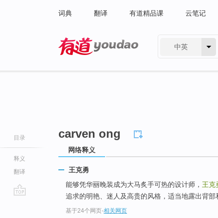
词典
翻译
有道精品课
云笔记
中英
有道 - 网易旗下搜索
carven ong
目录
网络释义
释义
王克勇
翻译
能够凭华丽晚装成为大马炙手可热的设计师，
王克
追求的明艳、迷人及高贵的风格，适当地露出背部
go
基于24个网页
-
相关网页
top