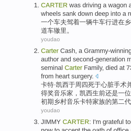
CARTER
was
driving
a
wagon
wheels
sank
down deep
into
a r
一
个
车夫
驾
着一辆
牛车
行进
在
乡
道车辙里。
youdao
Carter
Cash,
a Grammy-winnin
author
and
second-generation
m
seminal
Carter
Family
,
died at
7
from
heart
surgery
.
卡特
·凯西于
周四
死
于
心脏
手术
得奖
音乐家
，凯西生前还是一位
初期
乡村
音乐
卡特
家族
的
第二代
youdao
JIMMY
CARTER
:
I
'm
grateful to
now to
accept
the oath
of
office