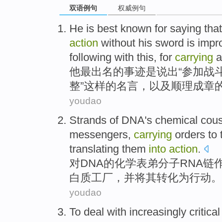
双语例句
权威例句
top
He
is best
known for
saying that
action
without
his
sword
is impr
following with
this
,
for
carrying
他
最
出名
的
事迹是
说出
“参加
战
整”
这样
的名言，
以及
顺理成章
youdao
Strands of
DNA
's
chemical
cous
messengers
,
carrying
orders
to
translating them
into
action
.
对
DNA
的
化学
表弟
分子
RNA链
白质
工厂
，
并
将
其
转化为行动。
youdao
To
deal
with increasingly
critical