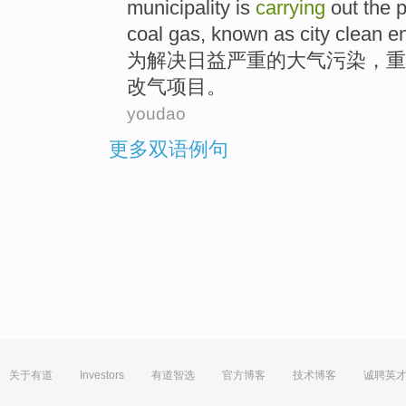
municipality is
carrying
out the
p
coal
gas
, known as city
clean
e
为
解决
日益
严重
的
大气
污染
，
重
改
气
项目
。
youdao
更多双语例句
关于有道
Investors
有道智选
官方博客
技术博客
诚聘英