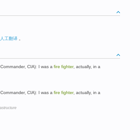
人工翻译
。
Commander, CIA): I was a
fire
fighter
, actually, in a
Commander, CIA): I was a
fire
fighter
, actually, in a
astructure