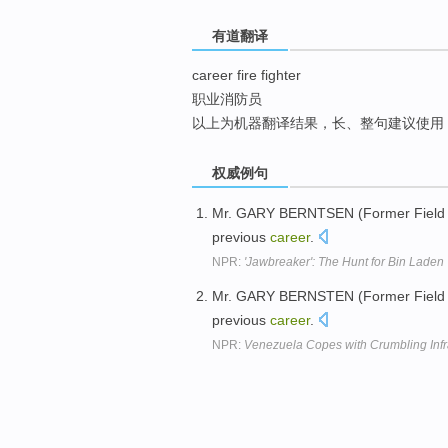
top
有道翻译
career fire fighter
职业消防员
以上为机器翻译结果，长、整句建议使用
权威例句
Mr. GARY BERNTSEN (Former Field 
previous
career
.
NPR:
'Jawbreaker': The Hunt for Bin Laden
Mr. GARY BERNSTEN (Former Field 
previous
career
.
NPR:
Venezuela Copes with Crumbling Infr