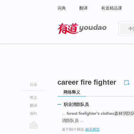
词典
翻译
有道精品课
中
有道 - 网易旗下搜索
career fire fighter
目录
网络释义
释义
职业消防队员
翻译
... forest firefighter's clothes森
例句
消防队员 ...
基于80个网页
-
相关网页
go