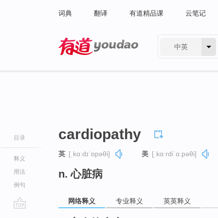
词典
翻译
有道精品课
云笔记
中英
有道 - 网易旗下搜索
cardiopathy
目录
英
[ˌkɑːdɪˈɒpəθi]
美
[ˌkɑːrdiˈɑːpəθi]
释义
n. 心脏病
用法
例句
网络释义
专业释义
英英释义
go