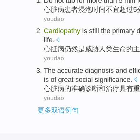
Do not
tub
for
more than
5
min
心脏病患者
浸泡
时间
不宜
超过
5
youdao
Cardiopathy
is
still
the
primary
d
life
.
心脏病
仍然
是
威胁
人类
生命
的
主
youdao
The
accurate
diagnosis
and
effi
is
of
great
social
significance
.
心脏病
的
准确
诊断
和
治疗
具有
重
youdao
更多双语例句