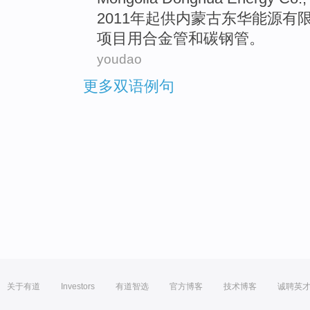
2011年
起
供
内蒙古
东华
能源
有
项目
用
合金
管
和
碳钢
管。
youdao
更多双语例句
关于有道
Investors
有道智选
官方博客
技术博客
诚聘英