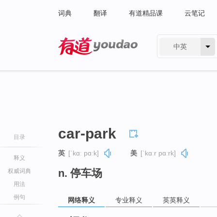
词典
翻译
有道精品课
云笔记
中英
有道 - 网易旗下搜索
car-park
目录
英
[ˈkɑː pɑːk]
美
[ˈkɑːr pɑːrk]
释义
n. 停车场
权威词典
用法
例句
网络释义
专业释义
英英释义