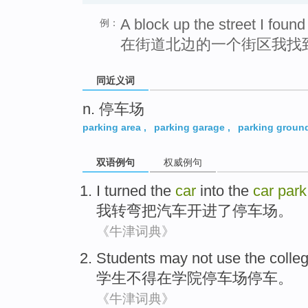
A block up the street I found
例：
在街道北边的一个街区我找
同近义词
n. 停车场
parking area
,
parking garage
,
parking groun
双语例句
权威例句
I
turned
the
car
into
the
car
park
我
转弯
把
汽车开进
了
停车场。
《牛津词典》
Students
may not use
the
colle
学生
不得
在
学院
停车场
停车。
《牛津词典》