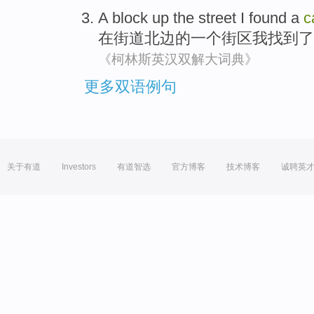
A
block
up
the
street
I
found
a
c
在
街道
北边的
一
个
街区
我
找到了
《柯林斯英汉双解大词典》
更多双语例句
关于有道
Investors
有道智选
官方博客
技术博客
诚聘英