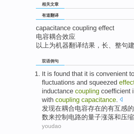
相关文章
top
有道翻译
capacitance coupling effect
电容耦合效应
以上为机器翻译结果，长、整句
双语例句
It
is
found
that it
is convenient
t
fluctuations
and
squeezed
effec
inductance
coupling
coefficient
with
coupling
capacitance
.
发现
在
耦合
电容存在的
有
互感
的
数
来
控制
电路
的
量子
涨落
和
压缩
youdao