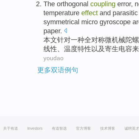
The
orthogonal
coupling
error
,
n
temperature
effect
and
parasitic
symmetrical
micro
gyroscope
a
paper
.
本文针对
一
种全
对称
微
机械陀螺
线性
、
温度
特性
以及
寄生
电容
来
youdao
更多双语例句
关于有道
Investors
有道智选
官方博客
技术博客
诚聘英