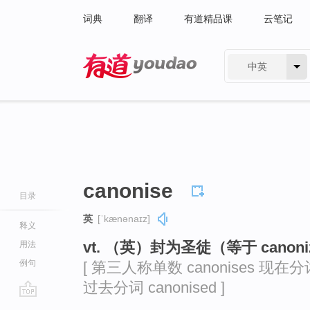
词典
翻译
有道精品课
云笔记
中英
有道 - 网易旗下搜索
canonise
目录
英
[ˈkænənaɪz]
释义
vt. （英）封为圣徒（等于 canoni
用法
例句
[ 第三人称单数 canonises 现在分词 c
过去分词 canonised ]
go