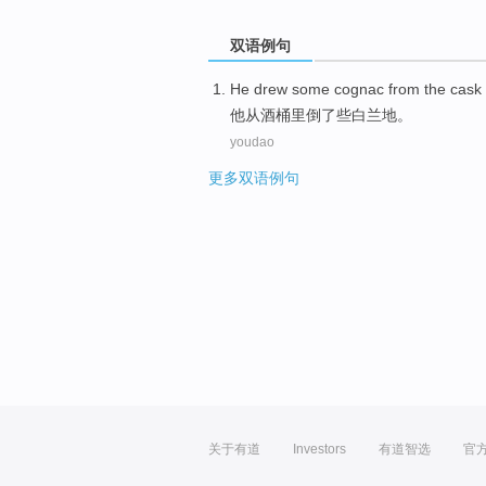
双语例句
He
drew
some
cognac
from
the cask 
他
从
酒桶
里倒了
些
白兰地
。
youdao
更多双语例句
关于有道
Investors
有道智选
官