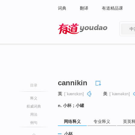
词典
翻译
有道精品课
中
有道 - 网易旗下搜索
cannikin
目录
英
[ˈkænɪkɪn]
美
[ˈkænəkɪn]
释义
n. 小杯；小罐
权威词典
用法
网络释义
专业释义
英英
例句
小杯