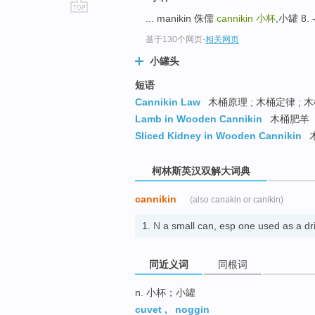
... manikin 侏儒
cannikin
小杯
,小罐 8. -
go
top
基于130个网页
-
相关网页
小罐头
短语
Cannikin Law
木桶原理 ; 木桶定律 ; 
Lamb in Wooden Cannikin
木桶肥羊
Sliced Kidney in Wooden Cannikin
柯林斯英汉双解大词典
cannikin
(also canakin or canikin)
1.
N
a small can, esp one used as 
同近义词
同根词
n. 小杯；小罐
cuvet
,
noggin