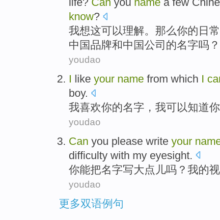
life
?
Can
you
name
a few
Chin
know
?
我
想
这
可以理解
。那么
你
的
日常
中国
品牌
和
中国公司
的
名字
吗？
youdao
I
like
your
name
from which
I
ca
boy
.
我
喜欢
你
的
名字
，我
可以
知道
你
youdao
Can
you
please
write
your
nam
difficulty with my eyesight
.
你
能
把
名字
写
大
点儿吗？
我
的
视
youdao
更多双语例句