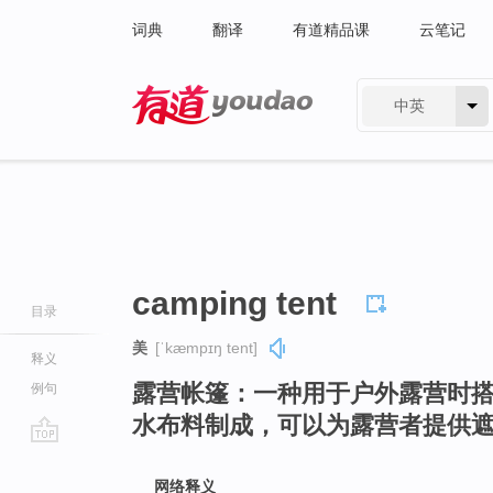
词典
翻译
有道精品课
云笔记
中英
有道 - 网易旗下搜索
camping tent
目录
美
[ˈkæmpɪŋ tent]
释义
露营帐篷：一种用于户外露营时
例句
水布料制成，可以为露营者提供
go
top
网络释义