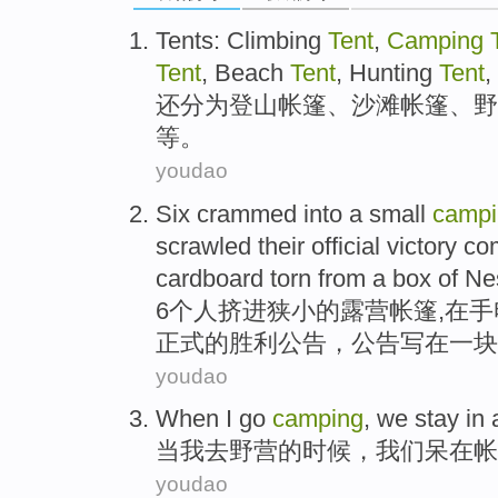
Tents:
Climbing
Tent
,
Camping
Tent
,
Beach
Tent
, Hunting
Tent
,
还分为
登山
帐篷
、
沙滩
帐篷、
野
等
。
youdao
Six
crammed
into
a small
campi
scrawled
their
official
victory
co
cardboard
torn
from a
box
of
Ne
6
个人挤
进
狭小
的
露营
帐篷
,
在
手
正式
的
胜利
公告，公告写在
一
块
youdao
When
I
go
camping
,
we
stay
in
当
我
去
野营
的时候，
我们
呆
在
帐
youdao