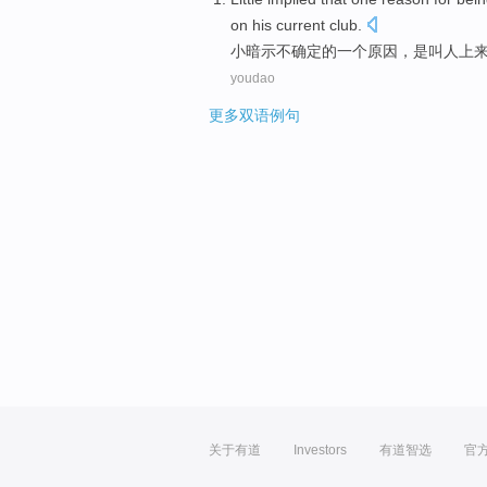
on
his
current
club.
小
暗示
不确定的
一个
原因
，
是
叫人
上
youdao
更多双语例句
关于有道
Investors
有道智选
官