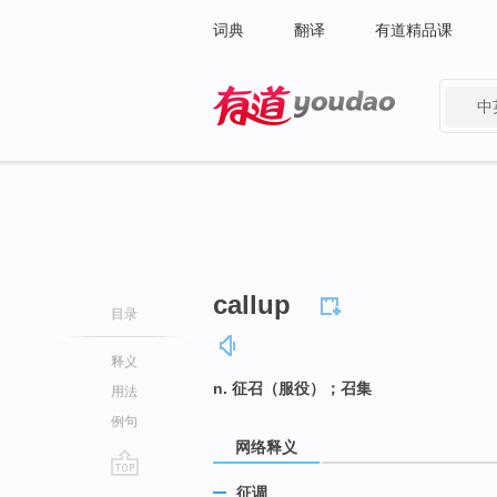
词典
翻译
有道精品课
中
有道 - 网易旗下搜索
callup
目录
释义
n. 征召（服役）；召集
用法
例句
网络释义
go
征调