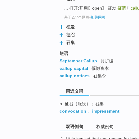
top
... 打开;开启〖open〗 征发;
征调
〖
call
基于277个网页
-
相关网页
征发
征召
召集
短语
September Callup
月扩编
callup capital
催缴资本
callup notices
召集令
同近义词
n. 征召（服役）；召集
convocation
,
impressment
双语例句
权威例句
Little
implied that
one
reason for
bein