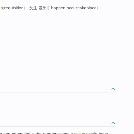
up
;requisition〗 发生;发出〖happen;occur;takeplace〗 ...
g non-committal
is
the
repercussions
a
callup
would have