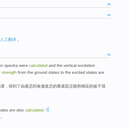
人工翻译
。
ion
spectra
were
calculated
and
the
vertical
excitation
r
strength
from
the ground states
to
the
excited states are
光谱
，
得到了
由
基态
到
各
激发态
的
垂直
跃迁能
和
相应
的
振子
强
rates
are also
calculated
.
率
。