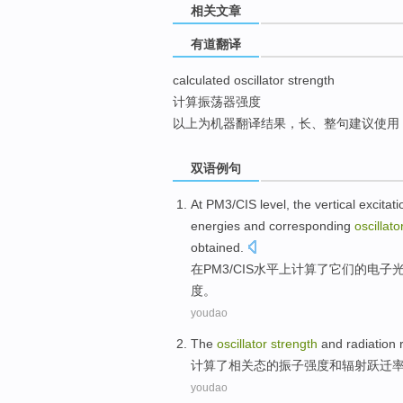
相关文章
top
有道翻译
calculated oscillator strength
计算振荡器强度
以上为机器翻译结果，长、整句建议使用
双语例句
At
PM3
/
CIS
level
, the vertical excitat
energies
and
corresponding
oscillato
obtained
.
在
PM3
/
CIS
水平
上
计算了
它们
的
电子
度
。
youdao
The
oscillator
strength
and
radiation
计算了
相关态的
振
子
强度
和
辐射
跃迁
youdao