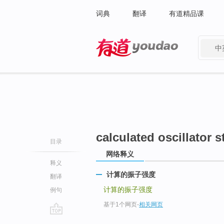
词典
翻译
有道精品课
中
有道 - 网易旗下搜索
calculated oscillator 
目录
网络释义
释义
计算的振子强度
翻译
计算的振子强度
例句
基于1个网页
-
相关网页
go