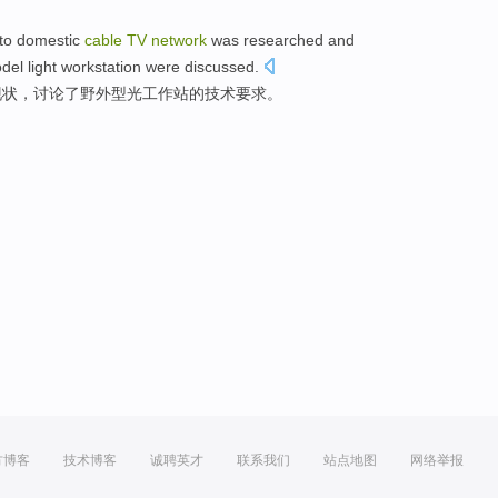
to
domestic
cable
TV
network
was
researched
and
del
light
workstation
were
discussed
.
现状，
讨论了
野外
型
光
工作站
的技术
要求
。
方博客
技术博客
诚聘英才
联系我们
站点地图
网络举报