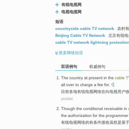
有线电视网
电视电缆网
短语
countryside cable TV network
农村有
Beijing Cable TV Network
北京有线电
cable TV network lightning protectio
更多
网络短语
双语例句
权威例句
The
country
at present
in the
cable
T
all
over
to
charge
a
fee
for.
目前
各地
有线
电视
网络
在
向
电视用户
youdao
Though
the
conditional
receivable in
the
authorization for
the
programmer
有线
电视
网络
的
有条件
接收
虽然
是
基