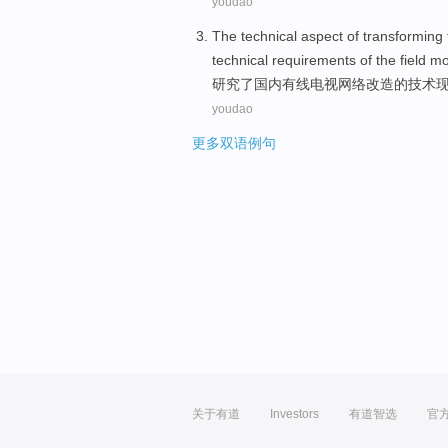
youdao
The
technical
aspect
of
transforming
technical
requirements
of the
field
mo
研究
了
国内
有线
电视
网络
改造
的
技术
youdao
更多双语例句
关于有道
Investors
有道智选
官