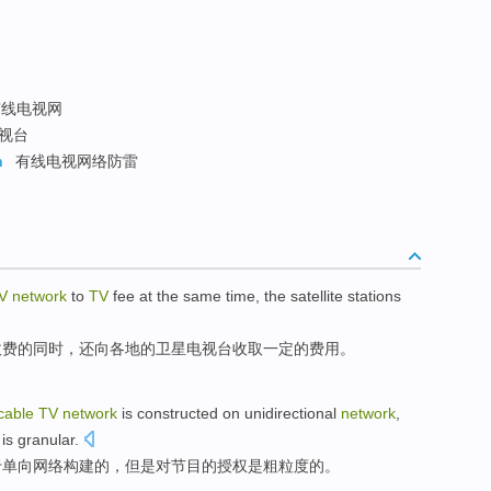
线电视网
视台
n
有线电视网络防雷
V
network
to
TV
fee
at the same time
,
the
satellite
stations
收费
的
同时
，还向
各地
的
卫星
电视台
收取
一定的
费用
。
cable
TV
network
is
constructed
on
unidirectional
network
,
is
granular
.
于
单向
网络
构建
的
，但是
对
节目
的
授权
是粗粒度的。