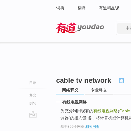
词典
翻译
有道精品课
中
有道 - 网易旗下搜索
cable tv network
目录
网络释义
专业释义
释义
有线电视网络
例句
为充分利用现有的
有线电视网络
(
Cable
调器”的接入设 备，将计算机或计算机
go
基于399个网页
-
相关网页
top