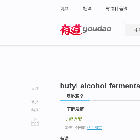
词典
翻译
有道精品课
中
有道 - 网易旗下搜索
butyl alcohol fermenta
目录
网络释义
释义
丁醇发酵
翻译
丁醇发酵
基于1个网页
-
相关网页
go
top
短语