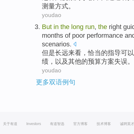
测量方式。
youdao
But
in
the
long
run
,
the
right
gui
months
of
poor
performance
an
scenarios
.
但是
长远
来看，
恰当
的
指导
可以
绩
，
以及
其他
的预算
方案
失误。
youdao
更多双语例句
关于有道
Investors
有道智选
官方博客
技术博客
诚聘英