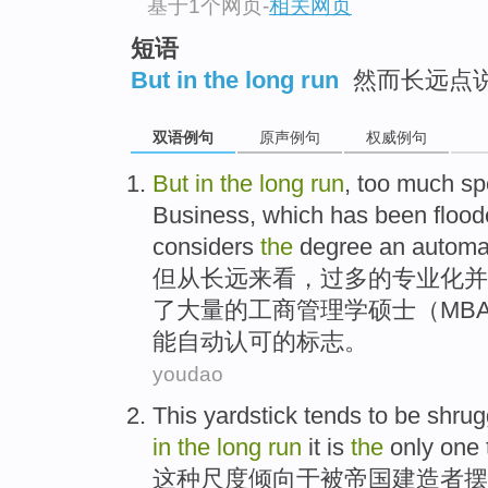
基于1个网页
-
相关网页
短语
But in the long run
然而长远点说
双语例句
原声例句
权威例句
But
in
the
long
run
,
too much
sp
Business
, which
has been
flood
considers
the
degree
an
automa
但
从
长远
来看，
过多
的
专业化
并
了大量的工商管理学硕士（
MB
能自动
认可
的
标志
。
youdao
This
yardstick
tends
to
be
shrug
in
the
long
run
it
is
the
only one 
这种
尺度
倾向
于
被
帝国
建造者摆