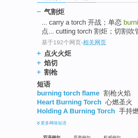
气割炬
... carry a torch 开战；单恋
burn
点... cutting torch 割炬；切割吹管
基于192个网页
-
相关网页
点火火炬
焰切
割枪
短语
burning torch flame
割枪火焰
Heart Burning Torch
心燃圣火
Holding A Burning Torch
手持
更多
网络短语
双语例句
原声例句
权威例句