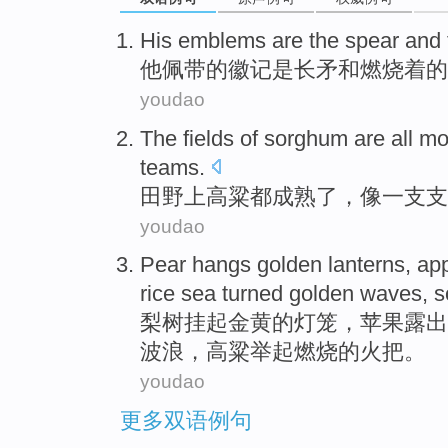
His
emblems
are
the
spear
and
他
佩带的
徽记
是
长矛
和
燃烧着
的
youdao
The fields
of sorghum
are all
mo
teams
.
田野
上
高粱
都
成熟
了，
像
一支支
youdao
Pear
hangs
golden
lanterns
,
ap
rice
sea
turned
golden
waves
,
s
梨树
挂起
金黄
的
灯笼
，
苹果
露出
波浪
，
高粱
举起
燃烧
的
火把
。
youdao
更多双语例句