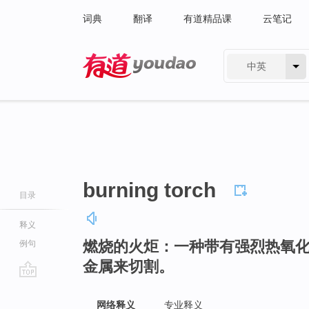
词典
翻译
有道精品课
云笔记
中英
有道 - 网易旗下搜索
burning torch
目录
释义
燃烧的火炬：一种带有强烈热氧
例句
金属来切割。
go
top
网络释义
专业释义