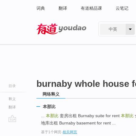
词典
翻译
有道精品课
云笔记
中英
有道 - 网易旗下搜索
burnaby whole house f
目录
网络释义
释义
本那比
翻译
...
本那比
套房出租 Burnaby suite for rent
本那比
地库出租 Burnaby basement for rent ...
go
基于1个网页
-
相关网页
top