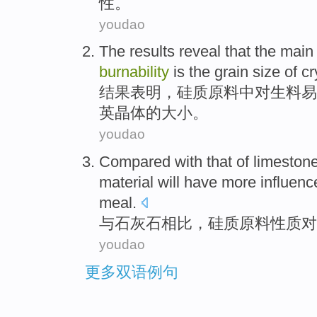
性。
youdao
The results
reveal that
the
main
burnability
is
the
grain
size
of
cr
结果
表明
，硅质原料
中
对
生料
易
英晶体
的
大小
。
youdao
Compared
with
that of limeston
material
will have
more
influenc
meal.
与
石灰石
相比
，
硅质
原料
性质
对
youdao
更多双语例句