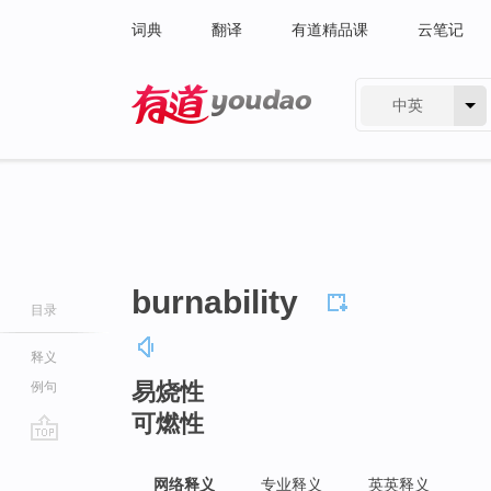
词典
翻译
有道精品课
云笔记
中英
有道 - 网易旗下搜索
burnability
目录
释义
易烧性
例句
可燃性
go
top
网络释义
专业释义
英英释义