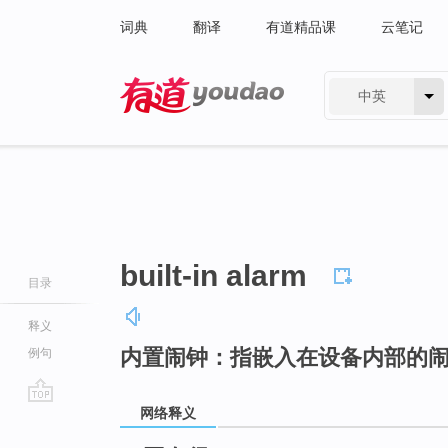
词典
翻译
有道精品课
云笔记
中英
有道 - 网易旗下搜索
built-in alarm
目录
释义
内置闹钟：指嵌入在设备内部的
例句
网络释义
go
top