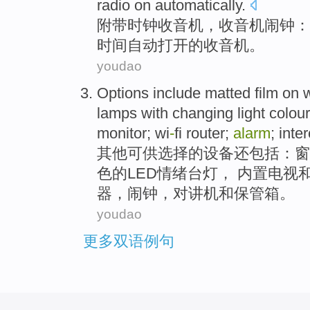
radio
on automatically.
附带时钟
收音机
，收音机闹钟：
时间自动
打开
的收音机。
youdao
Options
include
matted
film
on
lamps
with
changing
light
colou
monitor
;
wi
-
fi
router
;
alarm
;
inte
其他可供
选择
的设备还
包括
：
窗
色
的
LED
情绪
台灯
，
内置
电视
器
，
闹钟
，
对讲机
和保管箱。
youdao
更多双语例句