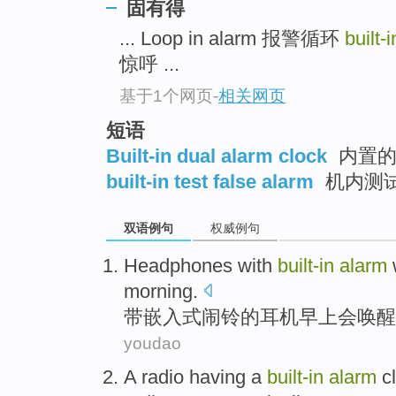
固有得
... Loop in alarm 报警循环
built-
惊呼 ...
基于1个网页
-
相关网页
短语
Built-in dual alarm clock
内置的
built-in test false alarm
机内测
双语例句
权威例句
Headphones
with
built-in
alarm
morning
.
带
嵌入式
闹铃
的
耳机
早上
会
唤醒
youdao
A
radio
having
a
built-in
alarm
cl