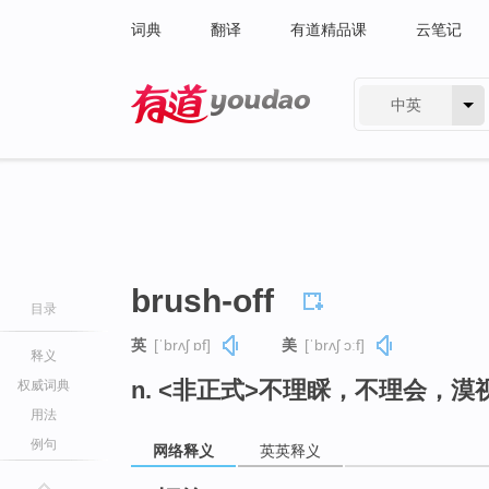
词典
翻译
有道精品课
云笔记
中英
有道 - 网易旗下搜索
brush-off
目录
英
[ˈbrʌʃ ɒf]
美
[ˈbrʌʃ ɔːf]
释义
n. <非正式>不理睬，不理会，漠
权威词典
用法
例句
网络释义
英英释义