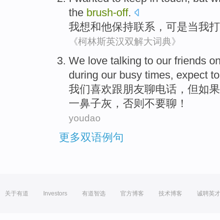
the
brush-off
.
我
想
和
他
保持
联系
，
可是
当
我
打
《柯林斯英汉双解大词典》
We
love
talking
to our
friends
on
during
our busy
times
, expect t
我们
喜欢
跟
朋友
聊
电话
，
但
如果
一
鼻子灰，否则不要聊！
youdao
更多双语例句
关于有道
Investors
有道智选
官方博客
技术博客
诚聘英