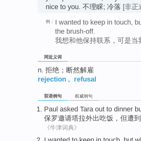
nice to you. 不理睬; 冷落
[非正
I wanted to keep in touch, 
例：
the brush-off.
我想和他保持联系，可是当
同近义词
n. 拒绝；断然解雇
rejection
,
refusal
双语例句
权威例句
Paul
asked
Tara
out to
dinner
bu
保罗
邀请
塔拉
外出
吃饭
，
但
遭到
《牛津词典》
I
wanted to
keep in
touch
,
but
w