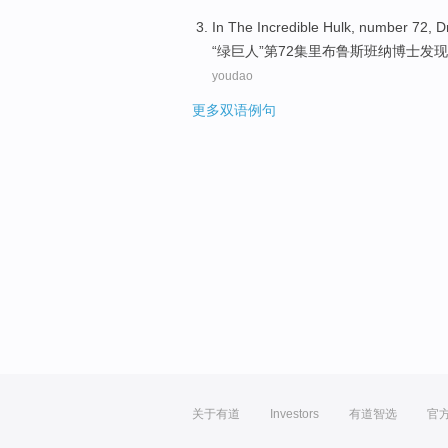
In The
Incredible Hulk
, number 72,
Dr
“绿
巨人
”第72集里
布鲁斯
班纳
博士
发现
youdao
更多双语例句
关于有道
Investors
有道智选
官