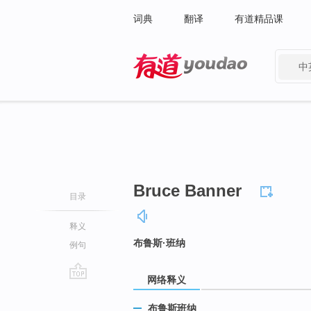
词典
翻译
有道精品课
中
有道 - 网易旗下搜索
Bruce Banner
目录
释义
布鲁斯·班纳
例句
网络释义
go
top
布鲁斯班纳