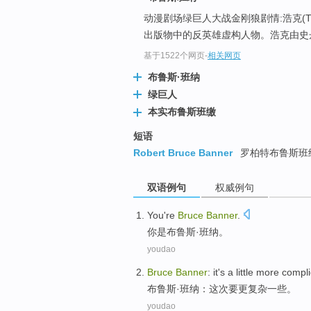
动漫剧场绿巨人大战金刚狼剧情:浩克(The 
出版物中的反英雄虚构人物。浩克由史
基于1522个网页
-
相关网页
布鲁斯·班纳
绿巨人
本实布鲁斯班缴
短语
Robert Bruce Banner
罗柏特布鲁斯班纳 
双语例句
权威例句
You
're
Bruce
Banner
.
你
是
布鲁斯
·班纳。
youdao
Bruce
Banner
:
it
's a
little
more
compli
布鲁斯
·班纳：
这次
要更
复杂
一些
。
youdao