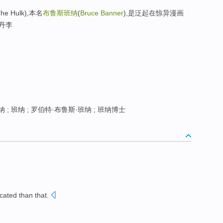
Hulk),本名
布鲁斯班纳
(
Bruce Banner
),是泛起在惊异漫画
丹李
; 班纳 ; 罗伯特·布鲁斯·班纳 ; 班纳博士
cated
than
that.