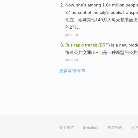
Now
,
she
's among
1.64 million
peopl
27 percent
of the
city's
public
transpo
现在
，
她
与
其他140万
人
每天
都乘坐
快
的27%。
youdao
Bus
rapid
transit
(
BRT
)
is
a
new mod
快速
公共
交通
(
BRT
)
是
一种
新型
的
公共
youdao
更多双语例句
关于有道
Investors
有道智选
官