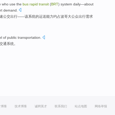
e who
use the
bus
rapid
transit
(
BRT
)
system
daily
—
about
rt
demand
.
速
公交出行
——该
系统
的
运送能力
约
占波哥大
公众
出行
需求
el
of
public
transportation
.
交通
系统。
方博客
技术博客
诚聘英才
联系我们
站点地图
网络举报