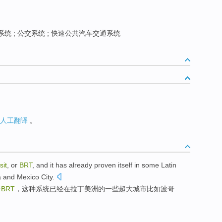
统 ; 公交系统 ; 快速公共汽车交通系统
人工翻译
。
sit
,
or
BRT
, and it
has already
proven itself
in
some
Latin
a
and
Mexico City
.
者
BRT
，这种系统
已经
在
拉丁
美洲的
一些
超大城市
比如
波哥
。