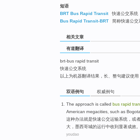
top
短语
BRT Bus Rapid Transit
快速公交系统
Bus Rapid Transit-BRT
简称快速公交系
相关文章
有道翻译
brt-bus rapid transit
快速公交系统
以上为机器翻译结果，长、整句建议使用
双语例句
权威例句
The
approach
is
called
bus
rapid
tran
American
megacities
,
such as
Bogot
这种
办法
就是
快速
公交
运输
系统
，
或
大
，墨西哥城的运行中收到显著成效
youdao