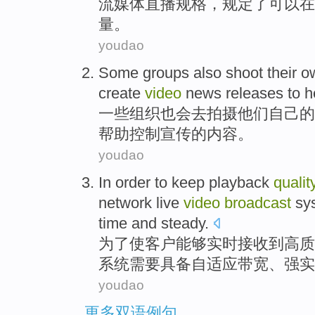
流媒体
直播
规格
，
规定
了
可以
在
量
。
youdao
Some
groups
also
shoot
their
o
create
video
news releases
to
h
一些
组织
也
会去
拍摄
他们
自己的
帮助
控制
宣传的内容。
youdao
In order to
keep
playback
qualit
network
live
video
broadcast
sy
time
and
steady
.
为了
使
客户
能够实时接收到
高
质
系统
需要
具备自适应带宽
、
强实
youdao
更多双语例句