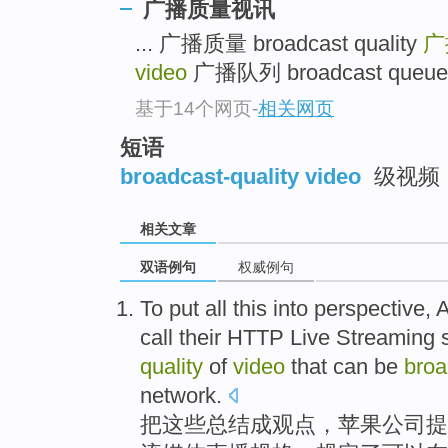
广播质量视讯
... 广播质量 broadcast quality
广
video
广播队列 broadcast queue 
基于14个网页
-
相关网页
短语
broadcast-quality video
级视频
相关文章
双语例句
权威例句
To
put
all
this
into
perspective
,
A
call
their
HTTP
Live Streaming
quality
of
video
that
can be
broa
network
.
把
这些
总结
成
观点
，
苹果
公司
提