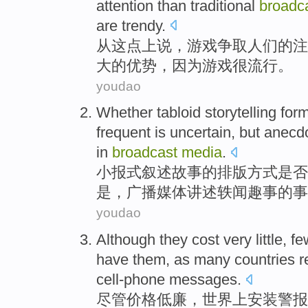
attention
than
traditional
broadc
are trendy
.
从
这点
上说，
游戏
争取人们
的
注
大的优势，因为游戏很流行。
youdao
Whether
tabloid
storytelling
form
frequent
is
uncertain
,
but
anecdo
in
broadcast
media
.
小报式
叙述
故事
的排版方式
是否
是
，
广播
媒体
讲述
轶闻
趣事的事
youdao
Although
they cost
very little, f
have them, as
many
countries
r
cell-phone
messages
.
尽管
价格
低廉，世界
上
安装
警报